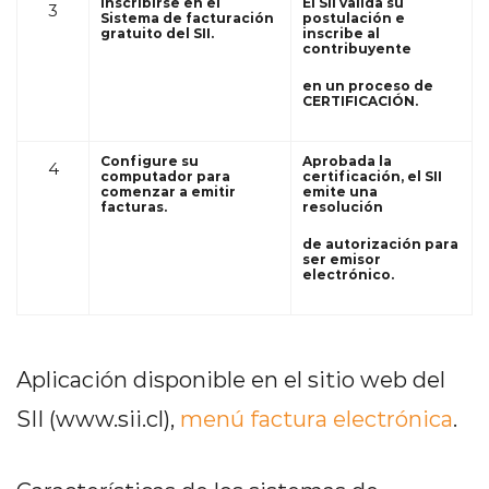
Inscribirse en el
El SII valida su
3
Sistema de facturación
postulación e
gratuito del SII.
inscribe al
contribuyente
en un proceso de
CERTIFICACIÓN.
Configure su
Aprobada la
4
computador para
certificación, el SII
comenzar a emitir
emite una
facturas.
resolución
de autorización para
ser emisor
electrónico.
Aplicación disponible en el sitio web del
SII (www.sii.cl),
menú factura electrónica
.