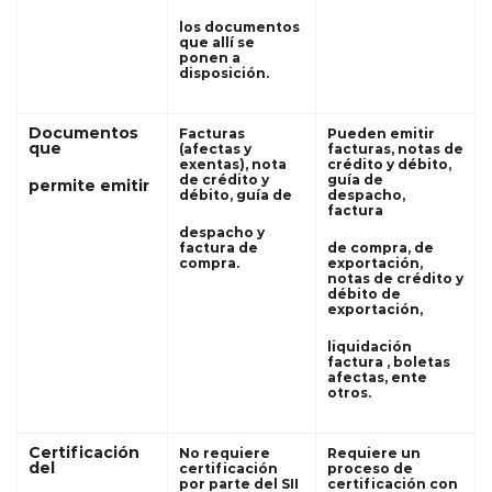
los documentos
que allí se
ponen a
disposición.
Documentos
Facturas
Pueden emitir
que
(afectas y
facturas, notas de
exentas), nota
crédito y débito,
de crédito y
guía de
permite emitir
débito, guía de
despacho,
factura
despacho y
factura de
de compra, de
compra.
exportación,
notas de crédito y
débito de
exportación,
liquidación
factura , boletas
afectas, ente
otros.
Certificación
No requiere
Requiere un
del
certificación
proceso de
por parte del SII
certificación con