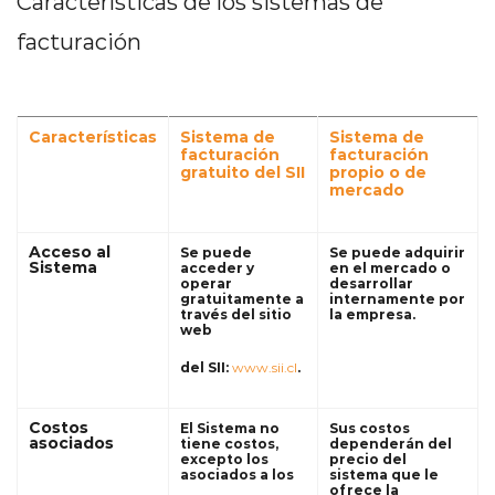
Características de los sistemas de
facturación
Características
Sistema de
Sistema de
facturación
facturación
gratuito del SII
propio o de
mercado
Acceso al
Se puede
Se puede adquirir
Sistema
acceder y
en el mercado o
operar
desarrollar
gratuitamente a
internamente por
través del sitio
la empresa.
web
del SII:
www.sii.cl
.
Costos
El Sistema no
Sus costos
asociados
tiene costos,
dependerán del
excepto los
precio del
asociados a los
sistema que le
ofrece la