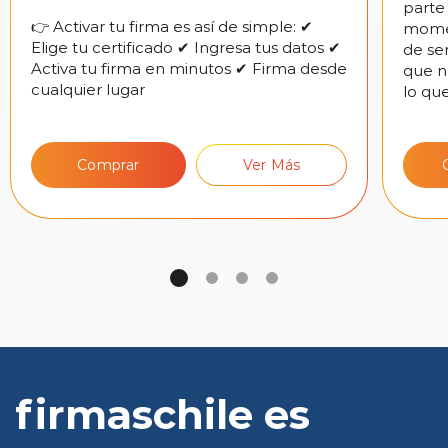
parte
👉 Activar tu firma es así de simple: ✔
momen
Elige tu certificado ✔ Ingresa tus datos ✔
de ser
Activa tu firma en minutos ✔ Firma desde
que n
cualquier lugar
lo qu
Comprar
Ver Más
firmaschile es