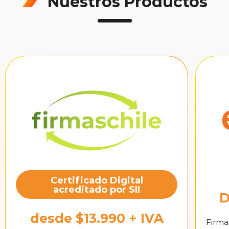
Nuestros Productos
Certificado Digital
acreditado por SII
D
desde $13.990 + IVA
Firma