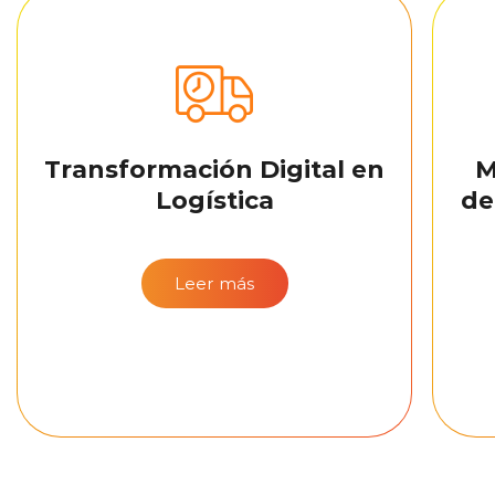
Transformación Digital en
M
Logística
de
Leer más