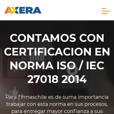
Click acá para ir directamente al contenido
modo claro
CONTAMOS CON
Quienes Somos
CERTIFICACION EN
Productos y servicios
NORMA ISO / IEC
27018 2014
Soporte y ayuda
Cadena de Confianza para firma de documentos
Cómo revisar los Certificados de Confianza y CRL
Como conocer la Vigencia y Validez del certificado
Noticias
Para firmaschile es de suma importancia
trabajar con esta norma en sus procesos,
para entregar mayor confianza a sus